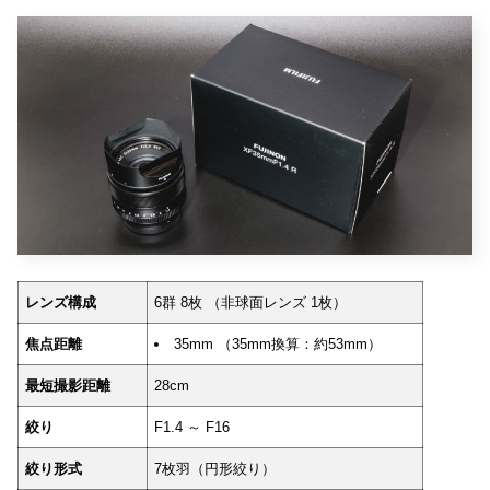
レンズ構成
6群 8枚 （非球面レンズ 1枚）
焦点距離
35mm （35mm換算：約53mm）
最短撮影距離
28cm
絞り
F1.4 ～ F16
絞り形式
7枚羽（円形絞り）