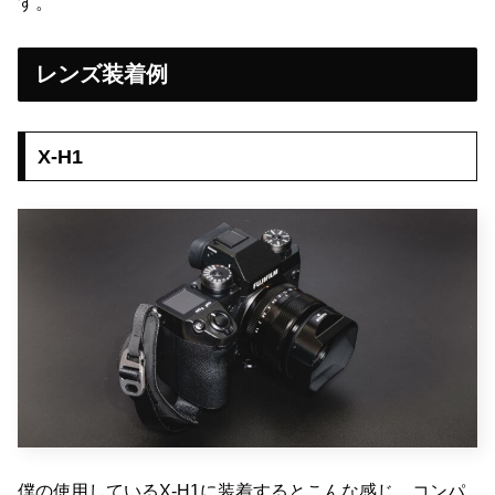
す。
レンズ装着例
X-H1
僕の使用しているX-H1に装着するとこんな感じ。コンパ