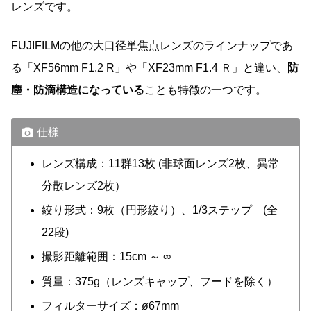
レンズです。
FUJIFILMの他の大口径単焦点レンズのラインナップであ
る「XF56mm F1.2 R」や「XF23mm F1.4 Ｒ」と違い、
防
塵・防滴構造になっている
ことも特徴の一つです。
仕様
レンズ構成：11群13枚 (非球面レンズ2枚、異常
分散レンズ2枚）
絞り形式：9枚（円形絞り）、1/3ステップ (全
22段)
撮影距離範囲：15cm ～ ∞
質量：375g（レンズキャップ、フードを除く）
フィルターサイズ：ø67mm