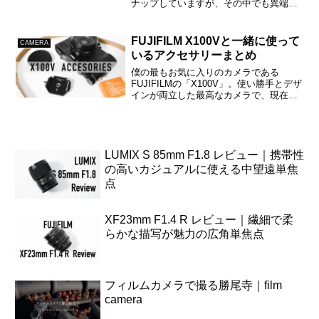
ナップしていますが、その中でも異端児
なスタンスで「X-H1」というカメラが存
在します。Xシリーズで初めて手ぶれ補
正ユニットを搭載し、良い意味で
FUJIFILM X100Vと一緒に使って
CAMERA
FUJIFIL...
いるアクセサリーまとめ
僕の最もお気に入りのカメラである
FUJIFILMの「X100V」。使い勝手とデザ
インが両立した最高なカメラで、現在で
は僕のメイン機として活躍してくれてい
る。スナップシューターとして常に携帯
していることが多いカメラなので、アク
セサリー類も割と...
LUMIX S 85mm F1.8 レビュー｜携帯性
の高いカジュアルに使える中望遠単焦
点
XF23mm F1.4 R レビュー｜繊細で柔
らかな描写が魅力の広角単焦点
フィルムカメラで撮る勝尾寺｜film
camera