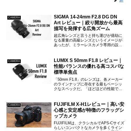
SIGMA 14-24mm F2.8 DG DN
CAMERA
Art レビュー｜絞り開放から最高
描写を発揮する広角ズーム
超広角レンズと言うと持ち運びが億劫に
なる重量の高級レンズというイメージが
あったが、ミラーレスカメラ専用の設計
にすることで軽量・コンパクトとなった
「14-24mm F2.8 DG DN Art」。今回は、
このSIGMAから発売されている超広角...
LUMIX S 50mm F1.8 レビュー｜
CAMERA
性能バランスの優れる高コスパな
標準単焦点
「50mm F1.8」のレンズは、各メーカー
のラインナップに存在する最もベーシッ
クなスペックだ。「ほどほどの性能で、
高コスパ」の“撒き餌レンズ”と称されるこ
ともある立ち位置だが、LUMIXのLマウン
トには「なかなかの性能で、高コスパ」
FUJIFILM X-H1レビュー｜高い安
CAMERA
な一本...
心感と安定感が特徴のフラッグシ
ップカメラ
FUJIFILMは、クラシカルでAPS-Cサイズ
らしいコンパクトなカメラを多くライン