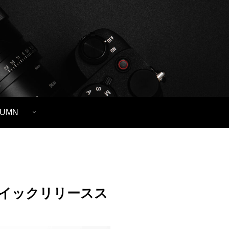
LUMN
るクイックリリースス