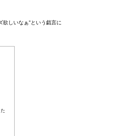
ズ欲しいなぁ”という戯言に
きた