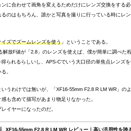
ョンに合わせて画角を変えるためだけにレンズ交換をする必
れるのはもちろん、誰かと写真を撮りに行っている時にレン
サイズでズームレンズを使う
」ということである。
れる解放F値が「2.8」のレンズを使えば、僕が簡単に調べた程
感を得られるらしいし、APS-Cでいう大口径の単焦点レンズ
いる。
わけでは無いが、「XF16-55mm F2.8 R LM WR」の
ケ感も含めて描写があまり物足りなかった。
プレイヤーになったのだ。
XF16-55mm F2.8 R LM WR レビュー｜高い汎用性を誇